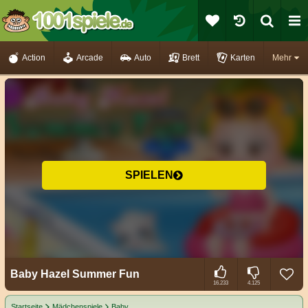
Action
Arcade
Auto
Brett
Karten
Mehr
SPIELEN
Baby Hazel Summer Fun
16.233
4.125
Startseite
Mädchenspiele
Baby