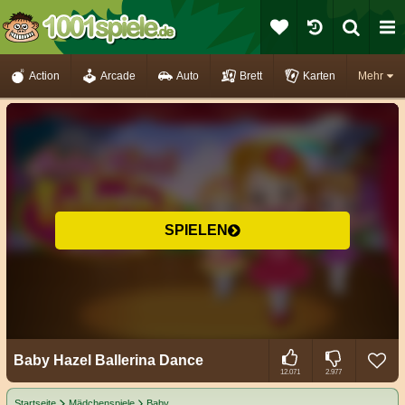
Action
Arcade
Auto
Brett
Karten
Mehr
SPIELEN
Baby Hazel Ballerina Dance
12.071
2.977
Startseite
Mädchenspiele
Baby