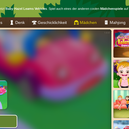
etzt
Baby Hazel Learns Vehicles
. Spiel auch eines der anderen coolen
Mädchenspiele
auf 
es
Denk
Geschicklichkeit
Mädchen
Mahjong