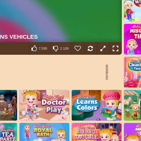
7.595
2.109