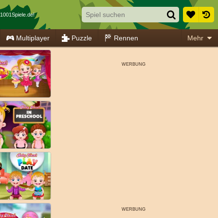
1001Spiele.de!
Multiplayer
Puzzle
Rennen
Mehr