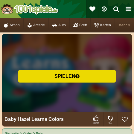
Action
Arcade
Auto
Brett
Karten
Mehr
SPIELEN
Baby Hazel Learns Colors
3.692
923
Startseite
Kinder
Baby