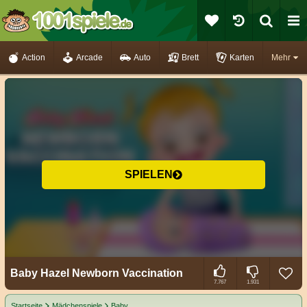
Action
Arcade
Auto
Brett
Karten
Mehr
SPIELEN
Baby Hazel Newborn Vaccination
7.767
1.931
Startseite
Mädchenspiele
Baby