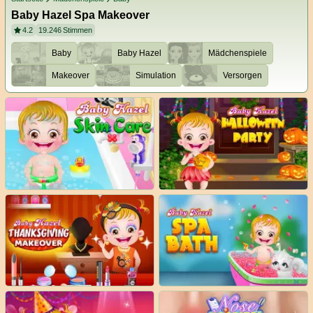
Baby Hazel Spa Makeover
4.2
19.246
Stimmen
Baby
Baby Hazel
Mädchenspiele
Makeover
Simulation
Versorgen