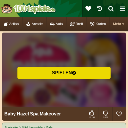
Action
Arcade
Auto
Brett
Karten
Mehr
SPIELEN
Baby Hazel Spa Makeover
15.193
4.053
Startseite
Mädchenspiele
Baby