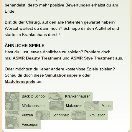
behandelst, desto mehr positive Bewertungen erhältst du am
Ende.
Bist du der Chirurg, auf den alle Patienten gewartet haben?
Worauf wartest du dann noch? Schnapp dir den Arztkittel und
starte im Krankenhaus durch!
ÄHNLICHE SPIELE
Hast du Lust, etwas Ähnliches zu spielen? Probiere doch
mal
ASMR Beauty Treatment
und
ASMR Stye Treatment
aus.
Oder möchtest du lieber andere kostenlose Spiele spielen?
Schau dir doch diese
Simulationsspiele
oder
Mädchenspiele
an.
Back to School
Krankenhäuser
Mädchenspiele
Makeover
Maus
Putzen
Schönheit
Simulation
Versorgen