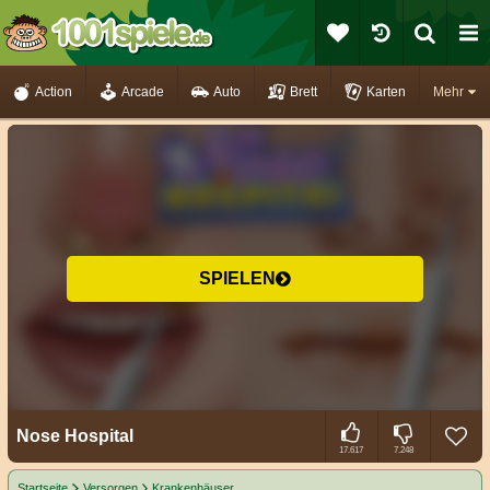
Action
Arcade
Auto
Brett
Karten
Mehr
SPIELEN
Nose Hospital
17.617
7.248
Startseite
Versorgen
Krankenhäuser