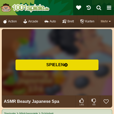
Action
Arcade
Auto
Brett
Karten
Mehr
SPIELEN
ASMR Beauty Japanese Spa
1.901
656
Startseite
Mädchenspiele
Schönheit