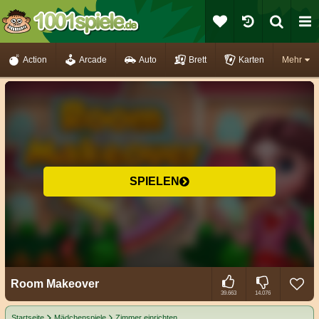
Action
Arcade
Auto
Brett
Karten
Mehr
SPIELEN
Room Makeover
39.663
14.076
Startseite
Mädchenspiele
Zimmer einrichten