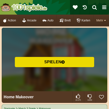
Action
Arcade
Auto
Brett
Karten
Mehr
SPIELEN
Home Makeover
22.275
8.659
Startseite
Match 3 Spiele
Makeover