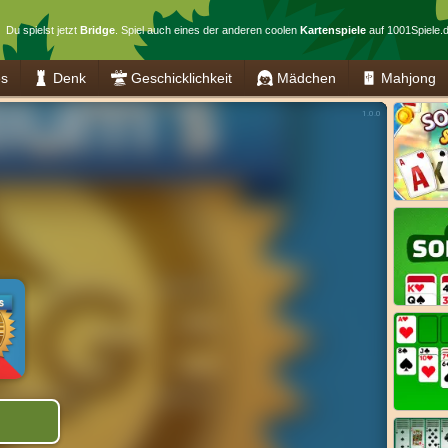
Du spielst jetzt
Bridge
. Spiel auch eines der anderen coolen
Kartenspiele
auf 1001Spiele.d
es
Denk
Geschicklichkeit
Mädchen
Mahjong