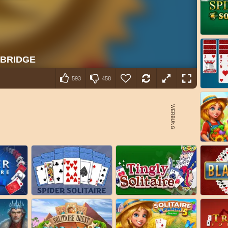
593
458