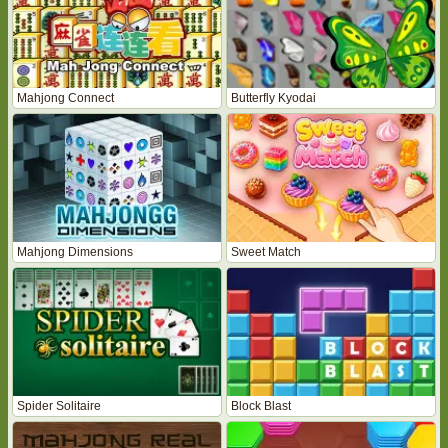
Mahjong Connect
Butterfly Kyodai
Mahjong Dimensions
Sweet Match
Spider Solitaire
Block Blast