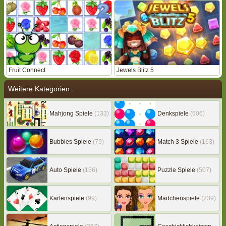
Fruit Connect
Jewels Blitz 5
Weitere Kategorien
Mahjong Spiele
(133)
Denkspiele
(606)
Bubbles Spiele
(79)
Match 3 Spiele
(163)
Auto Spiele
(156)
Puzzle Spiele
(507)
Kartenspiele
(99)
Mädchenspiele
(239)