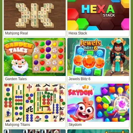
Mahjong Real
Hexa Stack
Garden Tales
Jewels Blitz 6
Mahjong Titans
Skydom