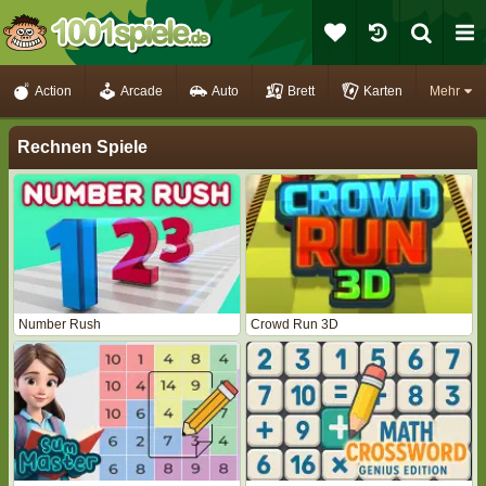
Action
Arcade
Auto
Brett
Karten
Mehr
Rechnen Spiele
Number Rush
Crowd Run 3D