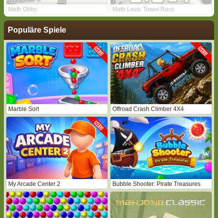
Math Obby
Math Lava: Tower Race
Populäre Spiele
Marble Sort
Offroad Crash Climber 4X4
My Arcade Center 2
Bubble Shooter: Pirate Treasures