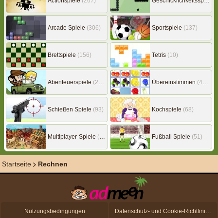
Actionspiele
(267)
Geschicklichkeitsspiele
(
Arcade Spiele
(306)
Sportspiele
(137)
Brettspiele
(156)
Tetris
(10)
Abenteuerspiele
(217)
Übereinstimmen
(453)
Schießen Spiele
(93)
Kochspiele
(68)
Multiplayer-Spiele
(149)
Fußball Spiele
(51)
Startseite
Rechnen
Nutzungsbedingungen
Datenschutz- und Cookie-Richtlinien