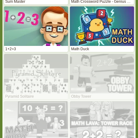
Sum Master
Math Crossword Puzzle - Genius Edition
1+2=3
Math Duck
Pyramid Solitaire
Obby Tower