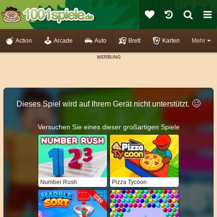
Action
Arcade
Auto
Brett
Karten
Mehr
🥴️
Dieses Spiel wird auf Ihrem Gerät nicht unterstützt.
Versuchen Sie eines dieser großartigen Spiele
Number Rush
Pizza Tycoon