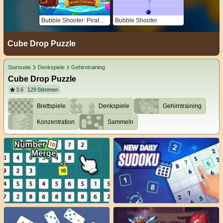
Bubble Shooter: Pirate Treasures
Bubble Shooter
Cube Drop Puzzle
Startseite
Denkspiele
Gehirntraining
Cube Drop Puzzle
3.6
129
Stimmen
Brettspiele
Denkspiele
Gehirntraining
Konzentration
Sammeln