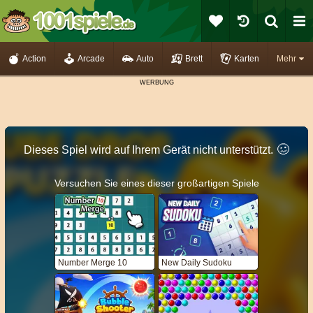
Action
Arcade
Auto
Brett
Karten
Mehr
🥴️
Dieses Spiel wird auf Ihrem Gerät nicht unterstützt.
Versuchen Sie eines dieser großartigen Spiele
Number Merge 10
New Daily Sudoku