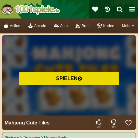
Action
Arcade
Auto
Brett
Karten
Mehr
SPIELEN
Mahjong Cute Tiles
287
184
Startseite
Denkspiele
Mahjong Spiele