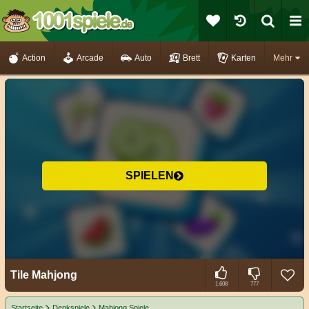
Action
Arcade
Auto
Brett
Karten
Mehr
SPIELEN
Tile Mahjong
1.608
777
Startseite
Denkspiele
Mahjong Spiele