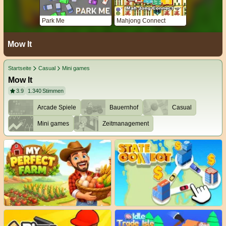
Park Me
Mahjong Connect
Mow It
Startseite
Casual
Mini games
Mow It
3.9
1.340
Stimmen
Arcade Spiele
Bauernhof
Casual
Mini games
Zeitmanagement