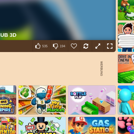
535
194