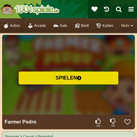
Action
Arcade
Auto
Brett
Karten
Mehr
SPIELEN
Farmer Pedro
560
189
Startseite
Casual
Bauernhof