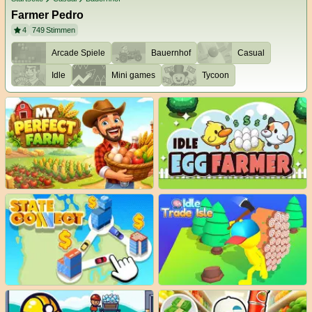
Farmer Pedro
4
749
Stimmen
Arcade Spiele
Bauernhof
Casual
Idle
Mini games
Tycoon