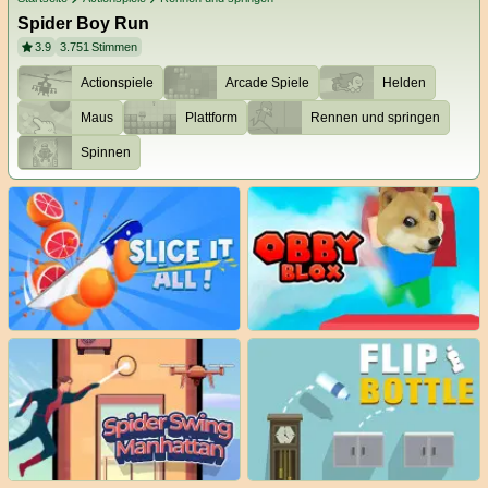
Spider Boy Run
3.9
3.751
Stimmen
Actionspiele
Arcade Spiele
Helden
Maus
Plattform
Rennen und springen
Spinnen