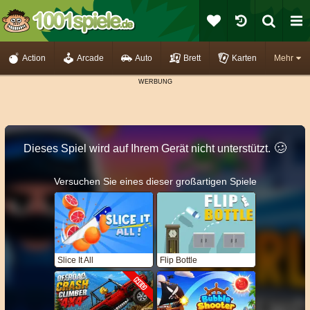
Action
Arcade
Auto
Brett
Karten
Mehr
🥴️
Dieses Spiel wird auf Ihrem Gerät nicht unterstützt.
Versuchen Sie eines dieser großartigen Spiele
Slice It All
Flip Bottle