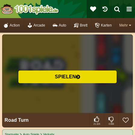
Action
Arcade
Auto
Brett
Karten
Mehr
SPIELEN
Road Turn
21.324
4.668
Startseite
Auto Spiele
Verkehr