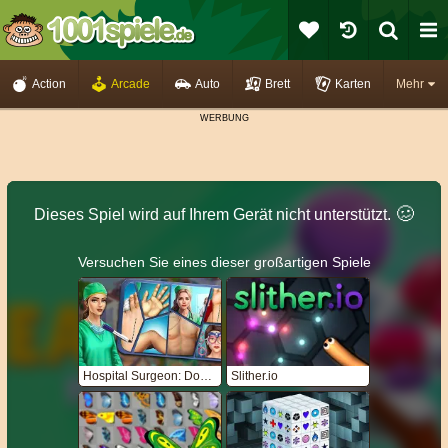
Action
Arcade
Auto
Brett
Karten
Mehr
🥴️
Dieses Spiel wird auf Ihrem Gerät nicht unterstützt.
Versuchen Sie eines dieser großartigen Spiele
Hospital Surgeon: Doctor Game
Slither.io