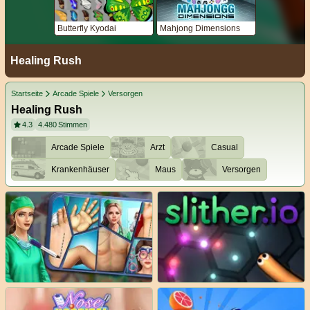
Butterfly Kyodai
Mahjong Dimensions
Healing Rush
Startseite
Arcade Spiele
Versorgen
Healing Rush
4.3
4.480
Stimmen
Arcade Spiele
Arzt
Casual
Krankenhäuser
Maus
Versorgen