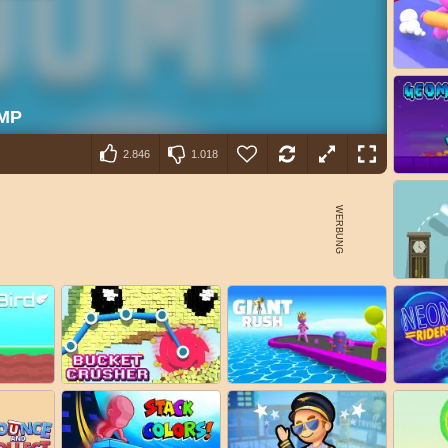
2.846
1.018