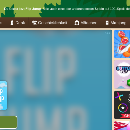
Du spielst jetzt
Flip Jump
. Spiel auch eines der anderen coolen
Spiele
auf 1001Spiele.de
es
Denk
Geschicklichkeit
Mädchen
Mahjong