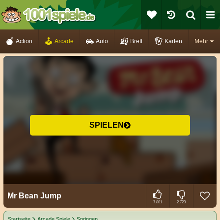
Action
Arcade
Auto
Brett
Karten
Mehr
SPIELEN
Mr Bean Jump
7.801
2.723
Startseite
Arcade Spiele
Springen