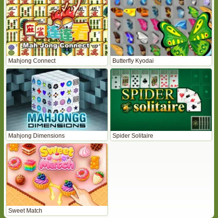
Mahjong Connect
Butterfly Kyodai
Mahjong Dimensions
Spider Solitaire
Sweet Match