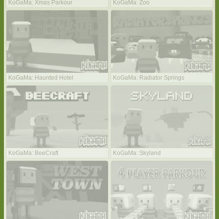
KoGaMa: Xmas Parkour
KoGaMa: Zoo
KoGaMa: Haunted Hotel
KoGaMa: Radiator Springs
KoGaMa: BeeCraft
KoGaMa: Skyland