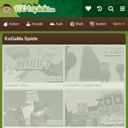
Action
Arcade
Auto
Brett
Karten
Mehr
KoGaMa Spiele
KoGaMa: War4
KoGaMa: Longest Stair