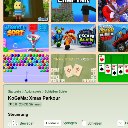
Startseite
Actionspiele
Schießen Spiele
KoGaMa: Xmas Parkour
3.8
23.631
Stimmen
Steuerung
Springen
F
Bewegen
Leertaste
Schießen
V