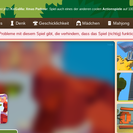
st jetzt
KoGaMa: Xmas Parkour
. Spiel auch eines der anderen coolen
Actionspiele
auf 100
es
Denk
Geschicklichkeit
Mädchen
Mahjong
obleme mit diesem Spiel gibt, die verhindern, dass das Spiel (richtig) funktio