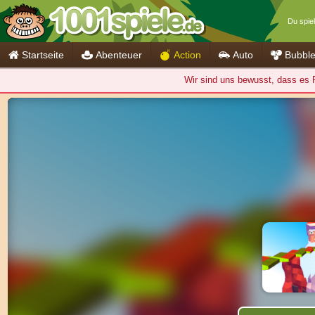
Du spiel
Startseite
Abenteuer
Action
Auto
Bubbl
Wir sind uns bewusst, dass es Pr