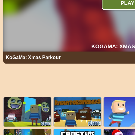
KoGaMa: Xmas Parkour