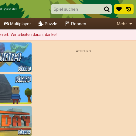
1Spiele.de!
Multiplayer
Puzzle
Rennen
Mehr
niert. Wir arbeiten daran, danke!