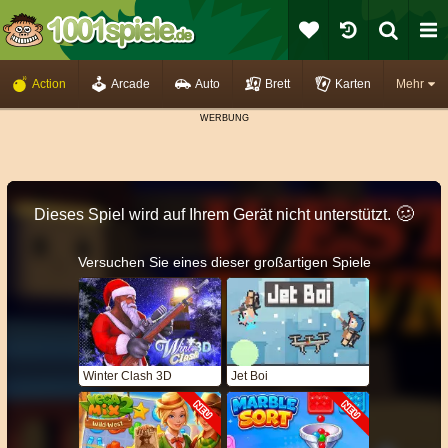
Action
Arcade
Auto
Brett
Karten
Mehr
🥴️
Dieses Spiel wird auf Ihrem Gerät nicht unterstützt.
Versuchen Sie eines dieser großartigen Spiele
Winter Clash 3D
Jet Boi