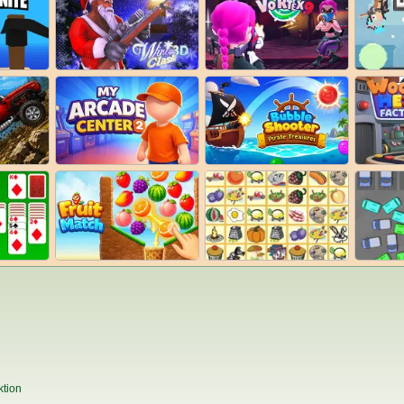
ktion