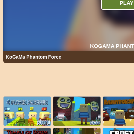
KoGaMa Phantom Force