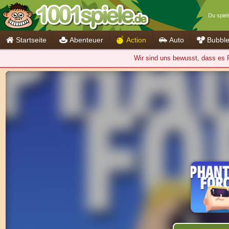
Du spiel
Startseite
Abenteuer
Action
Auto
Bubbl
Wir sind uns bewusst, dass es Pr