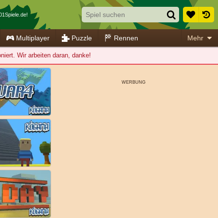
01Spiele.de!
Multiplayer
Puzzle
Rennen
Mehr
niert. Wir arbeiten daran, danke!