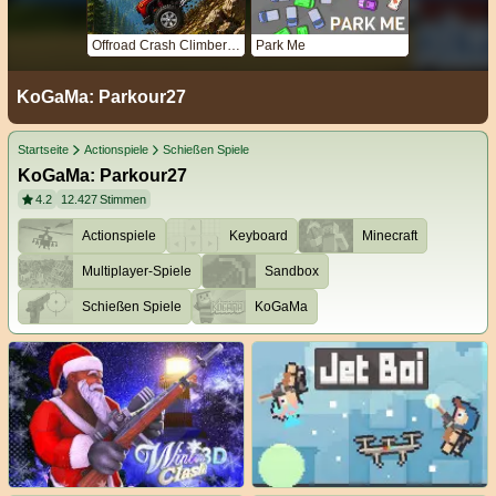
Offroad Crash Climber 4X4
Park Me
KoGaMa: Parkour27
Startseite
Actionspiele
Schießen Spiele
KoGaMa: Parkour27
4.2
12.427
Stimmen
Actionspiele
Keyboard
Minecraft
Multiplayer-Spiele
Sandbox
Schießen Spiele
KoGaMa