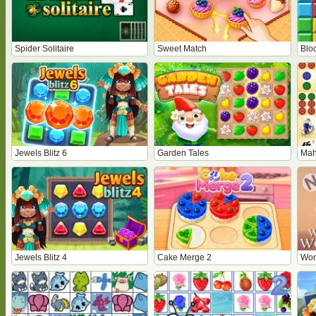
Spider Solitaire
Sweet Match
Bloc
Jewels Blitz 6
Garden Tales
Mah
Jewels Blitz 4
Cake Merge 2
Wor