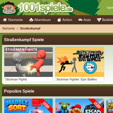
Spiel
Startseite
Abenteuer
Action
Auto
Bubbl
Startseite
Straßenkampf
Straßenkampf Spiele
Stickman Fights
Stickman Fighter: Epic Battles
Populäre Spiele