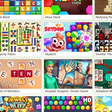
k Blast
Hexa Stack
Mahjong Re
jong Titans
Skydom
Gorillaz Til
ds of Wonders
Hospital Surgeon: Doctor Game
Arkadium M