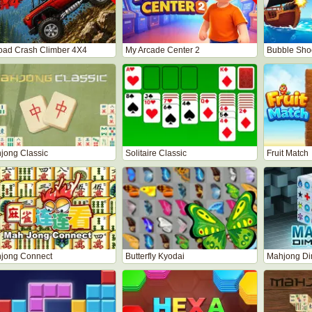
road Crash Climber 4X4
My Arcade Center 2
Bubble Shoo
jong Classic
Solitaire Classic
Fruit Match
jong Connect
Butterfly Kyodai
Mahjong Di