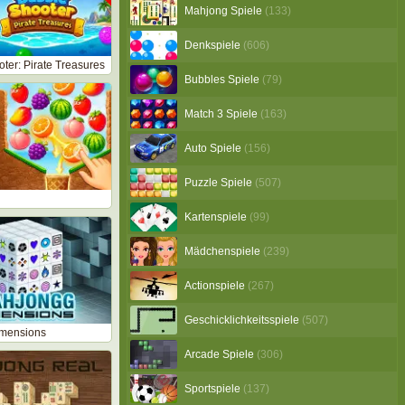
Mahjong Spiele
(133)
Denkspiele
(606)
ter: Pirate Treasures
Bubbles Spiele
(79)
Match 3 Spiele
(163)
Auto Spiele
(156)
Puzzle Spiele
(507)
Kartenspiele
(99)
Mädchenspiele
(239)
Actionspiele
(267)
Geschicklichkeitsspiele
(507)
mensions
Arcade Spiele
(306)
Sportspiele
(137)