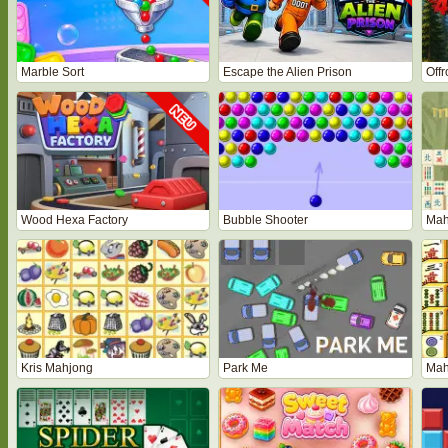
Marble Sort
Escape the Alien Prison
Off
Wood Hexa Factory
Bubble Shooter
Mah
Kris Mahjong
Park Me
Mah