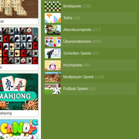
Brettspiele
(156)
Tetris
(10)
al
Abenteuerspiele
(217)
Übereinstimmen
(453)
Schießen Spiele
(93)
Kochspiele
(68)
es
Multiplayer-Spiele
(149)
Fußball Spiele
(51)
ahjong