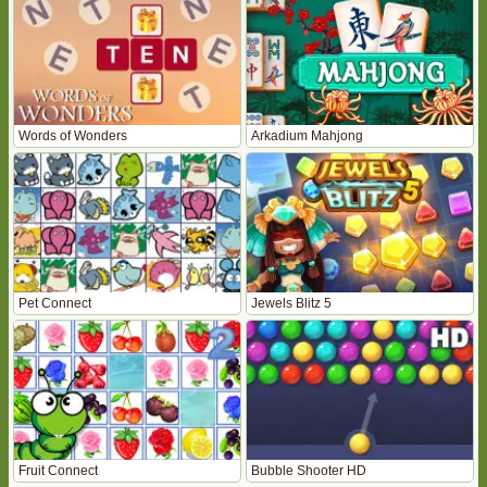
Words of Wonders
Arkadium Mahjong
Pet Connect
Jewels Blitz 5
Fruit Connect
Bubble Shooter HD