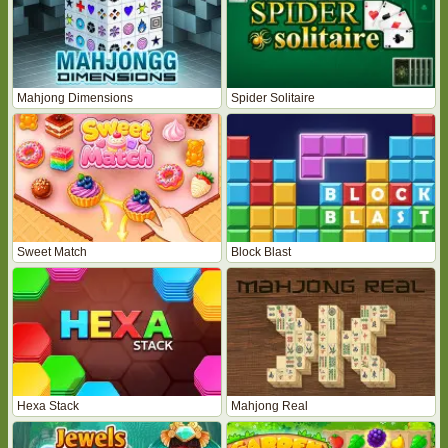
Mahjong Dimensions
Spider Solitaire
Sweet Match
Block Blast
Hexa Stack
Mahjong Real