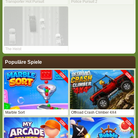
Transporter Hot Pursuit
Police Pursuit 2
The Heist
Populäre Spiele
Marble Sort
Offroad Crash Climber 4X4