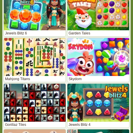
Jewels Blitz 6
Garden Tales
Mahjong Titans
Skydom
Gorillaz Tiles
Jewels Blitz 4