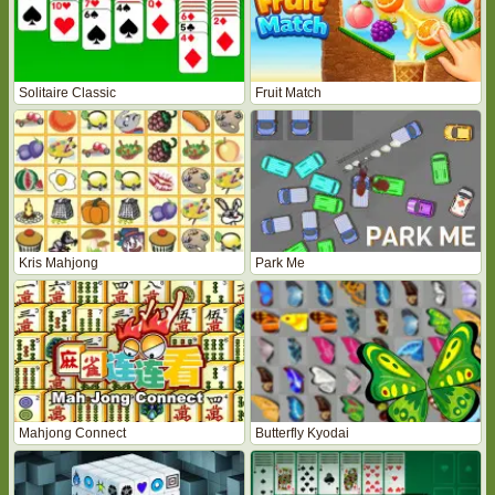
Solitaire Classic
Fruit Match
Kris Mahjong
Park Me
Mahjong Connect
Butterfly Kyodai