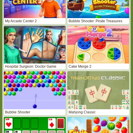
My Arcade Center 2
Bubble Shooter: Pirate Treasures
Hospital Surgeon: Doctor Game
Cake Merge 2
Bubble Shooter
Mahjong Classic