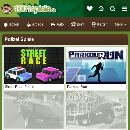
Action
Arcade
Auto
Brett
Karten
Mehr
Polizei Spiele
Street Race Police
Parkour Run