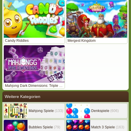
Candy Riddles
Mergest Kingdom
Mahjong Dark Dimensions: Triple Time
Weitere Kategorien
Mahjong Spiele
(133)
Denkspiele
(606)
Bubbles Spiele
(79)
Match 3 Spiele
(163)