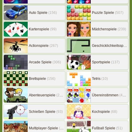
Auto Spiele
(156)
Puzzle Spiele
(507)
Kartenspiele
(99)
Mädchenspiele
(239)
Actionspiele
(267)
Geschicklichkeitsspiele
(
Arcade Spiele
(306)
Sportspiele
(137)
Brettspiele
(156)
Tetris
(10)
Abenteuerspiele
(217)
Übereinstimmen
(453)
Schießen Spiele
(93)
Kochspiele
(68)
Multiplayer-Spiele
(149)
Fußball Spiele
(51)