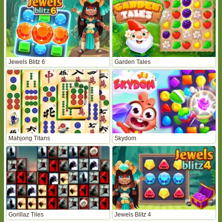
Jewels Blitz 6
Garden Tales
Mahjong Titans
Skydom
Gorillaz Tiles
Jewels Blitz 4