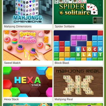
Mahjong Dimensions
Spider Solitaire
Sweet Match
Block Blast
Hexa Stack
Mahjong Real