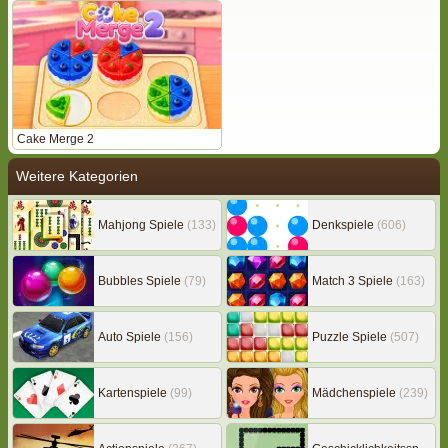
Cake Merge 2
Weitere Kategorien
Mahjong Spiele
(133)
Denkspiele
(606)
Bubbles Spiele
(79)
Match 3 Spiele
(163)
Auto Spiele
(156)
Puzzle Spiele
(507)
Kartenspiele
(99)
Mädchenspiele
(239)