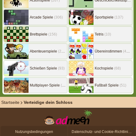
Actionspiele
(267)
Geschicklichkeitsspiele
(
Arcade Spiele
(306)
Sportspiele
(137)
Brettspiele
(156)
Tetris
(10)
Abenteuerspiele
(217)
Übereinstimmen
(453)
Schießen Spiele
(93)
Kochspiele
(68)
Multiplayer-Spiele
(149)
Fußball Spiele
(51)
Startseite
Verteidige dein Schloss
Nutzungsbedingungen
Datenschutz- und Cookie-Richtlinien