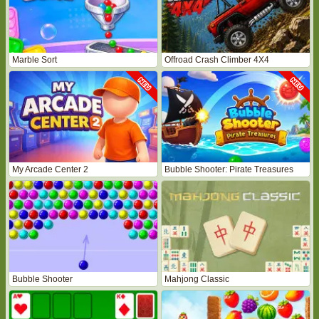
Marble Sort
Offroad Crash Climber 4X4
My Arcade Center 2
Bubble Shooter: Pirate Treasures
Bubble Shooter
Mahjong Classic