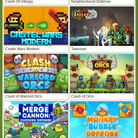
Clash Of Vikings
Neighborhood Defense
Castle Wars Modern
Takeover
Clash of Warlord Orcs
Clash of Orcs