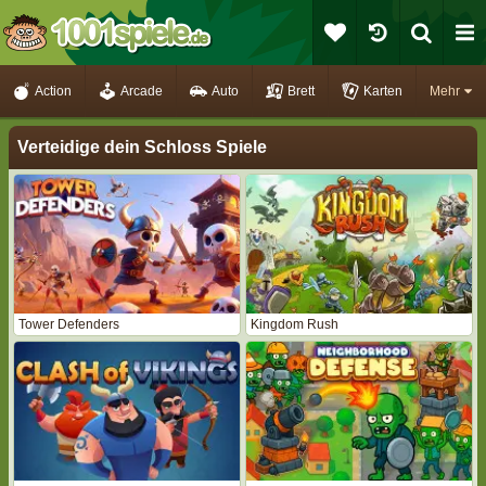
Action
Arcade
Auto
Brett
Karten
Mehr
Verteidige dein Schloss Spiele
Tower Defenders
Kingdom Rush