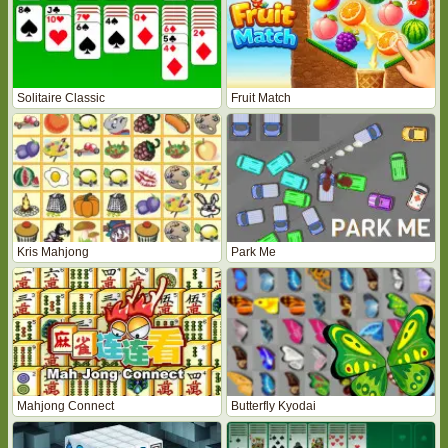
Solitaire Classic
Fruit Match
Kris Mahjong
Park Me
Mahjong Connect
Butterfly Kyodai