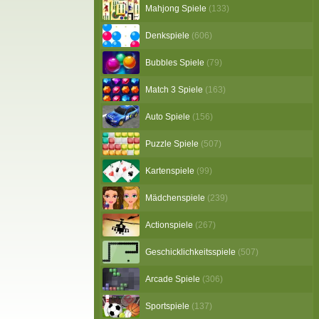
Mahjong Spiele
(133)
Denkspiele
(606)
Bubbles Spiele
(79)
Match 3 Spiele
(163)
Auto Spiele
(156)
Puzzle Spiele
(507)
Kartenspiele
(99)
Mädchenspiele
(239)
Actionspiele
(267)
Geschicklichkeitsspiele
(507)
Arcade Spiele
(306)
Sportspiele
(137)