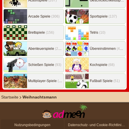
Actionspiele
(267)
Geschicklichkeitsspiele
(
Arcade Spiele
(306)
Sportspiele
(137)
Brettspiele
(156)
Tetris
(10)
Abenteuerspiele
(217)
Übereinstimmen
(453)
Schießen Spiele
(93)
Kochspiele
(68)
Multiplayer-Spiele
(149)
Fußball Spiele
(51)
Startseite
Weihnachtsmann
Nutzungsbedingungen
Datenschutz- und Cookie-Richtlinien