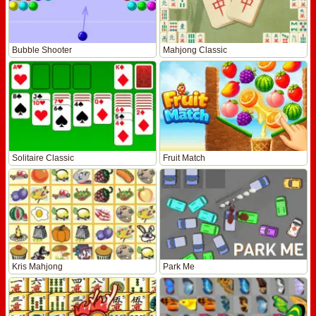
Bubble Shooter
Mahjong Classic
Solitaire Classic
Fruit Match
Kris Mahjong
Park Me