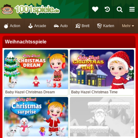
Action
Arcade
Auto
Brett
Karten
Mehr
Weihnachtsspiele
Baby Hazel Christmas Dream
Baby Hazel Christmas Time