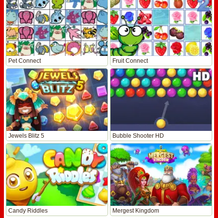
Pet Connect
Fruit Connect
Jewels Blitz 5
Bubble Shooter HD
Candy Riddles
Mergest Kingdom