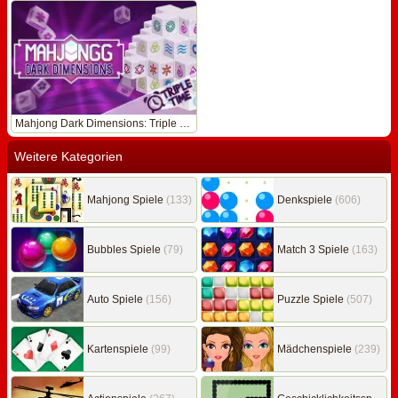
Mahjong Dark Dimensions: Triple Time
Weitere Kategorien
Mahjong Spiele
(133)
Denkspiele
(606)
Bubbles Spiele
(79)
Match 3 Spiele
(163)
Auto Spiele
(156)
Puzzle Spiele
(507)
Kartenspiele
(99)
Mädchenspiele
(239)