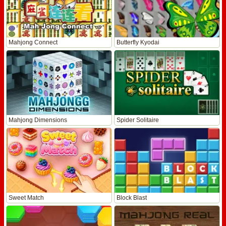
Mahjong Connect
Butterfly Kyodai
Mahjong Dimensions
Spider Solitaire
Sweet Match
Block Blast