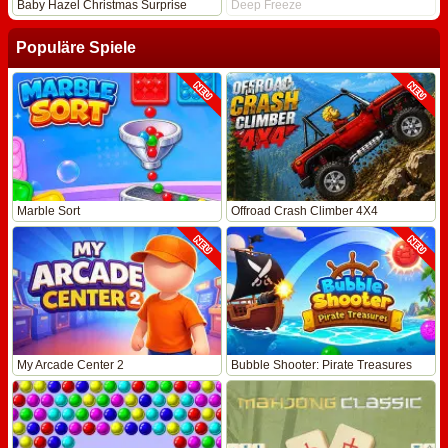
Baby Hazel Christmas Surprise
Deep Freeze
Populäre Spiele
Marble Sort
Offroad Crash Climber 4X4
My Arcade Center 2
Bubble Shooter: Pirate Treasures