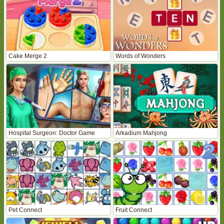
Cake Merge 2
Words of Wonders
Hospital Surgeon: Doctor Game
Arkadium Mahjong
Pet Connect
Fruit Connect