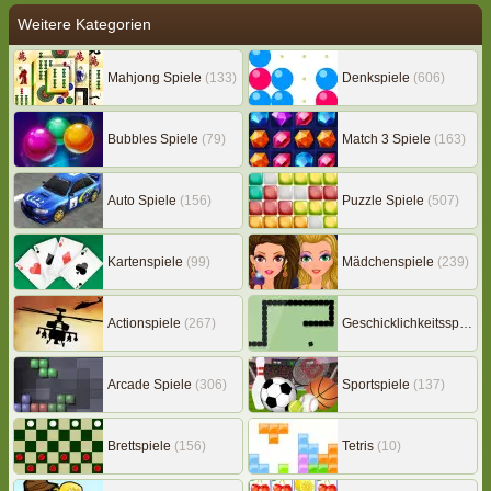
Weitere Kategorien
Mahjong Spiele
(133)
Denkspiele
(606)
Bubbles Spiele
(79)
Match 3 Spiele
(163)
Auto Spiele
(156)
Puzzle Spiele
(507)
Kartenspiele
(99)
Mädchenspiele
(239)
Actionspiele
(267)
Geschicklichkeitsspiele
(
Arcade Spiele
(306)
Sportspiele
(137)
Brettspiele
(156)
Tetris
(10)