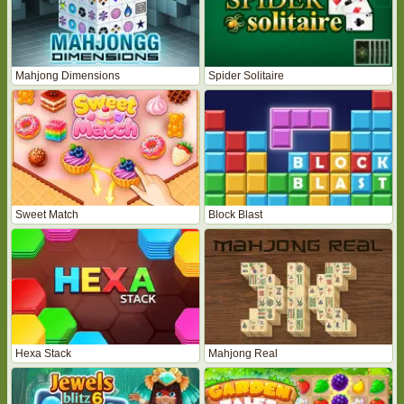
Mahjong Dimensions
Spider Solitaire
Sweet Match
Block Blast
Hexa Stack
Mahjong Real