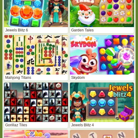
Jewels Blitz 6
Garden Tales
Mahjong Titans
Skydom
Gorillaz Tiles
Jewels Blitz 4