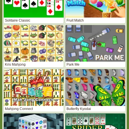
Solitaire Classic
Fruit Match
Kris Mahjong
Park Me
Mahjong Connect
Butterfly Kyodai