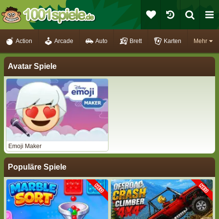
Action
Arcade
Auto
Brett
Karten
Mehr
Avatar Spiele
Emoji Maker
Populäre Spiele