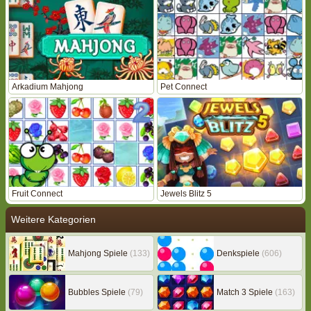
Arkadium Mahjong
Pet Connect
Fruit Connect
Jewels Blitz 5
Weitere Kategorien
Mahjong Spiele
(133)
Denkspiele
(606)
Bubbles Spiele
(79)
Match 3 Spiele
(163)