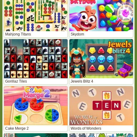
Mahjong Titans
Skydom
Gorillaz Tiles
Jewels Blitz 4
Cake Merge 2
Words of Wonders