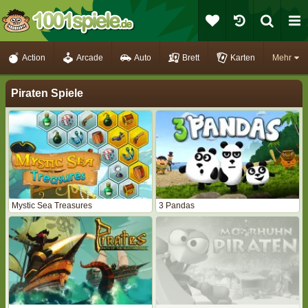
Action
Arcade
Auto
Brett
Karten
Mehr
Piraten Spiele
Mystic Sea Treasures
3 Pandas