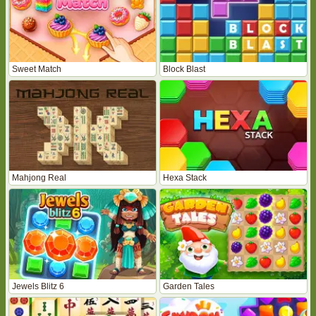
Sweet Match
Block Blast
Mahjong Real
Hexa Stack
Jewels Blitz 6
Garden Tales