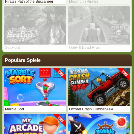
Pirates Path of the Buccaneer
Moorhuhn Pirates
SeaFight
Obby & Dead River
Populäre Spiele
Marble Sort
Offroad Crash Climber 4X4