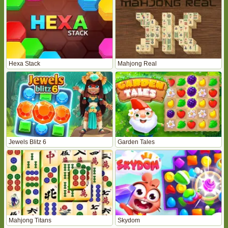
Hexa Stack
Mahjong Real
Jewels Blitz 6
Garden Tales
Mahjong Titans
Skydom