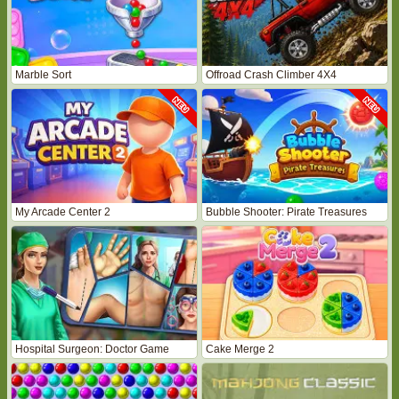
Marble Sort
Offroad Crash Climber 4X4
My Arcade Center 2
Bubble Shooter: Pirate Treasures
Hospital Surgeon: Doctor Game
Cake Merge 2