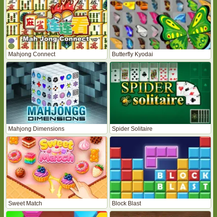
Mahjong Connect
Butterfly Kyodai
Mahjong Dimensions
Spider Solitaire
Sweet Match
Block Blast