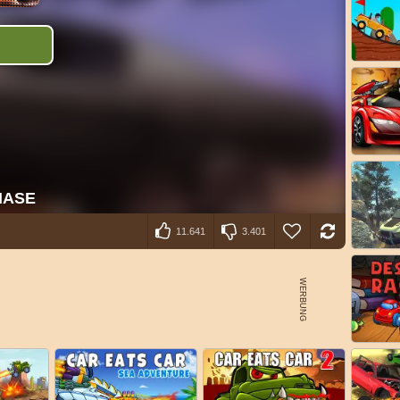
11.641
3.401