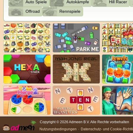
Auto Spiele
Autokämpfe
Hill Racer
Offroad
Rennspiele
Copyright © 2026 Admeen B.V. Alle Rechte vorbehalten
Nutzungsbedingungen
Datenschutz- und Cookie-Richtl