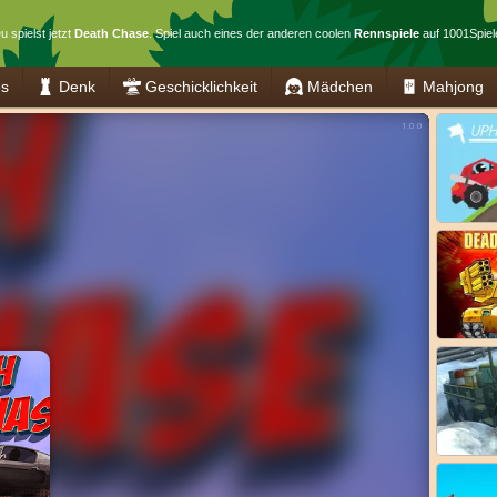
u spielst jetzt
Death Chase
. Spiel auch eines der anderen coolen
Rennspiele
auf 1001Spiel
es
Denk
Geschicklichkeit
Mädchen
Mahjong