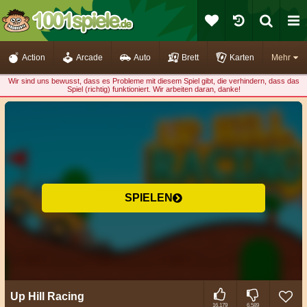
Action
Arcade
Auto
Brett
Karten
Mehr
Wir sind uns bewusst, dass es Probleme mit diesem Spiel gibt, die verhindern, dass das
Spiel (richtig) funktioniert. Wir arbeiten daran, danke!
SPIELEN
Up Hill Racing
16.179
6.589