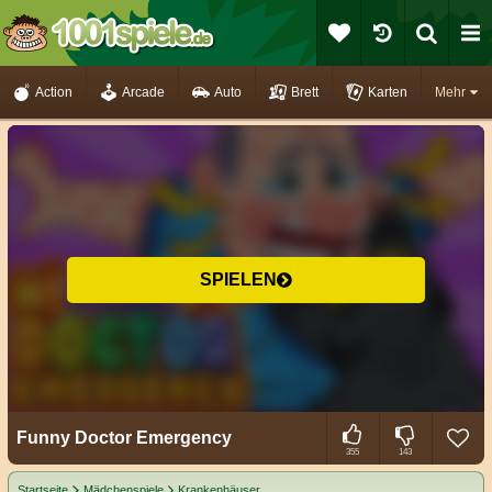
Action
Arcade
Auto
Brett
Karten
Mehr
SPIELEN
Funny Doctor Emergency
355
143
Startseite
Mädchenspiele
Krankenhäuser