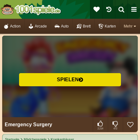
Action
Arcade
Auto
Brett
Karten
Mehr
SPIELEN
Emergency Surgery
2.214
472
Startseite
Mädchenspiele
Krankenhäuser