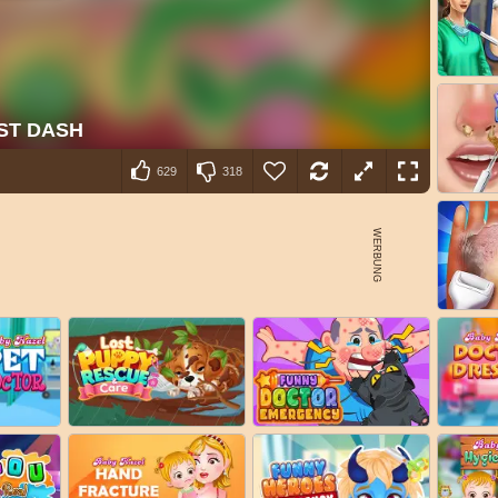
629
318