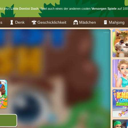
st jetzt
Little Dentist Dash
. Spiel auch eines der anderen coolen
Versorgen Spiele
auf 100
es
Denk
Geschicklichkeit
Mädchen
Mahjong