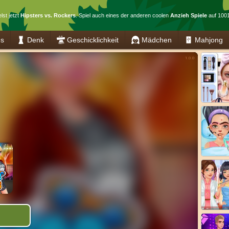
lst jetzt
Hipsters vs. Rockers
. Spiel auch eines der anderen coolen
Anzieh Spiele
auf 1001
es
Denk
Geschicklichkeit
Mädchen
Mahjong