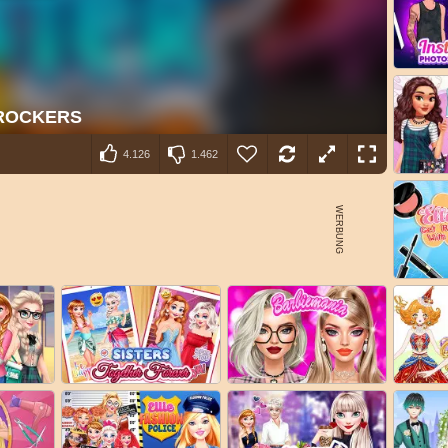
4.126
1.462