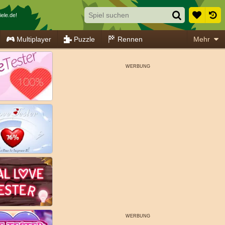
ele.de!
Multiplayer
Puzzle
Rennen
Mehr