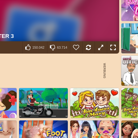
150.042
63.714