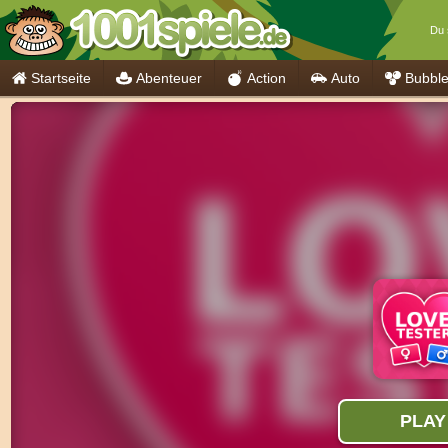
Du s
Startseite
Abenteuer
Action
Auto
Bubbl