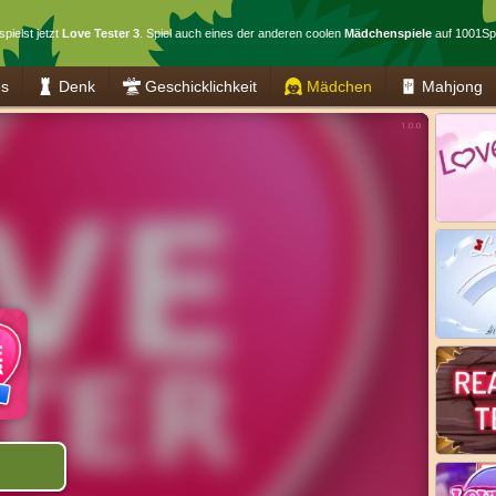
pielst jetzt
Love Tester 3
. Spiel auch eines der anderen coolen
Mädchenspiele
auf 1001Spi
es
Denk
Geschicklichkeit
Mädchen
Mahjong