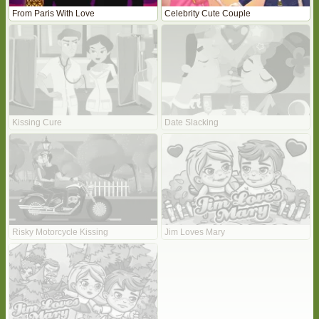
From Paris With Love
Celebrity Cute Couple
Kissing Cure
Date Slacking
Risky Motorcycle Kissing
Jim Loves Mary