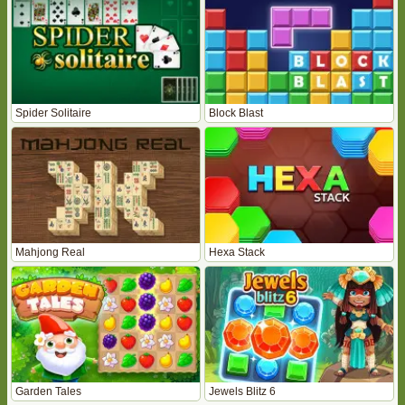
Spider Solitaire
Block Blast
Mahjong Real
Hexa Stack
Garden Tales
Jewels Blitz 6