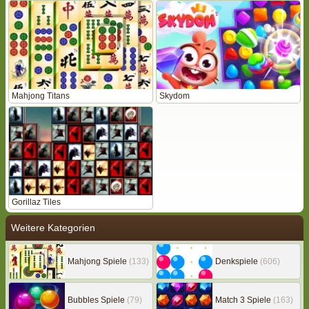
Mahjong Titans
Skydom
Gorillaz Tiles
Weitere Kategorien
Mahjong Spiele
(133)
Denkspiele
(606)
Bubbles Spiele
(79)
Match 3 Spiele
(163)