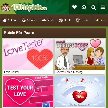
Action
Arcade
Auto
Brett
Karten
Mehr
Spiele Für Paare
Love Tester
Secret Office Kissing