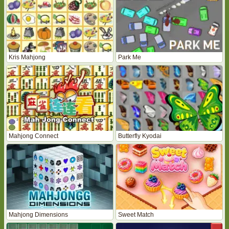
Kris Mahjong
Park Me
Mahjong Connect
Butterfly Kyodai
Mahjong Dimensions
Sweet Match