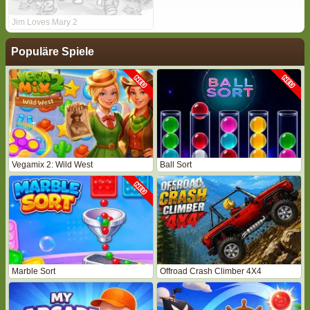
Jim Loves Mary 2
Populäre Spiele
Vegamix 2: Wild West
Ball Sort
Marble Sort
Offroad Crash Climber 4X4