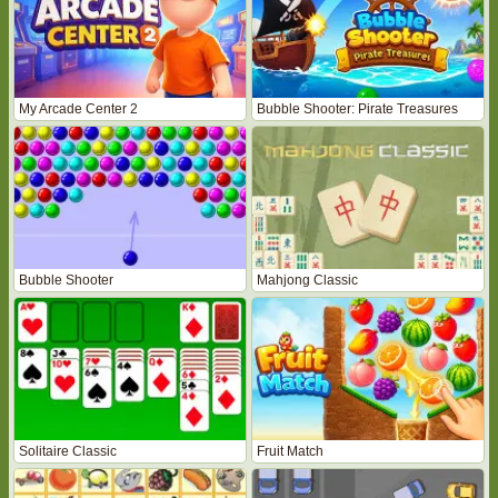
My Arcade Center 2
Bubble Shooter: Pirate Treasures
Bubble Shooter
Mahjong Classic
Solitaire Classic
Fruit Match