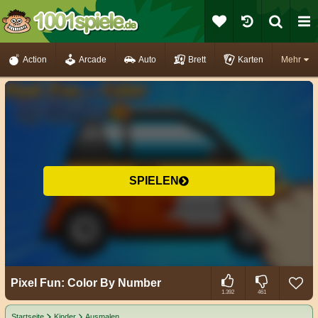
Action
Arcade
Auto
Brett
Karten
Mehr
SPIELEN
Pixel Fun: Color By Number
1.392
461
Startseite
Kinder
Ausmalen