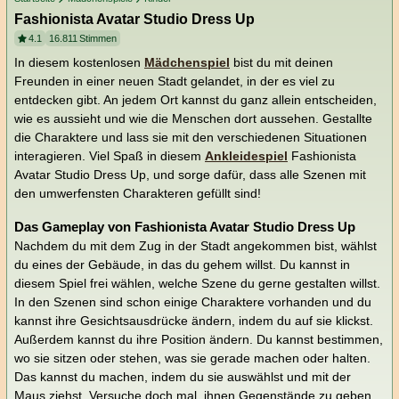
Fashionista Avatar Studio Dress Up
4.1
16.811
Stimmen
In diesem kostenlosen
Mädchenspiel
bist du mit deinen
Freunden in einer neuen Stadt gelandet, in der es viel zu
entdecken gibt. An jedem Ort kannst du ganz allein entscheiden,
wie es aussieht und wie die Menschen dort aussehen. Gestallte
die Charaktere und lass sie mit den verschiedenen Situationen
interagieren. Viel Spaß in diesem
Ankleidespiel
Fashionista
Avatar Studio Dress Up, und sorge dafür, dass alle Szenen mit
den umwerfensten Charakteren gefüllt sind!
Das Gameplay von Fashionista Avatar Studio Dress Up
Nachdem du mit dem Zug in der Stadt angekommen bist, wählst
du eines der Gebäude, in das du gehem willst. Du kannst in
diesem Spiel frei wählen, welche Szene du gerne gestalten willst.
In den Szenen sind schon einige Charaktere vorhanden und du
kannst ihre Gesichtsausdrücke ändern, indem du auf sie klickst.
Außerdem kannst du ihre Position ändern. Du kannst bestimmen,
wo sie sitzen oder stehen, was sie gerade machen oder halten.
Das kannst du machen, indem du sie auswählst und mit der
Maus ziehst. Versuche doch mal, ihnen Gegenstände zu geben