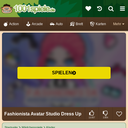
Action
Arcade
Auto
Brett
Karten
Mehr
SPIELEN
Fashionista Avatar Studio Dress Up
13.007
3.804
Startseite
Mädchenspiele
Kinder