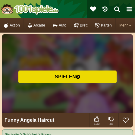
Action
Arcade
Auto
Brett
Karten
Mehr
SPIELEN
Funny Angela Haircut
1.362
406
Startseite
Schönheit
Friseur