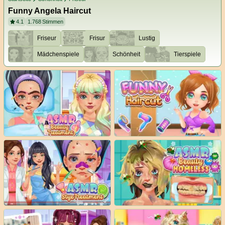
Funny Angela Haircut
4.1
1.768
Stimmen
Friseur
Frisur
Lustig
Mädchenspiele
Schönheit
Tierspiele