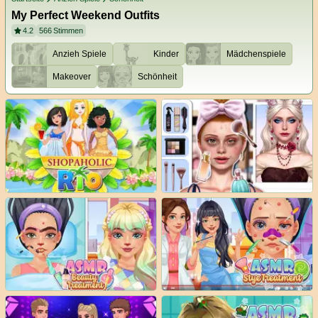
My Perfect Weekend Outfits
4.2
566
Stimmen
Anzieh Spiele
Kinder
Mädchenspiele
Makeover
Schönheit