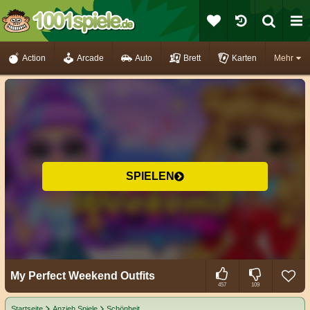
Action
Arcade
Auto
Brett
Karten
Mehr
SPIELEN
My Perfect Weekend Outfits
457
109
Startseite
Anzieh Spiele
Schönheit